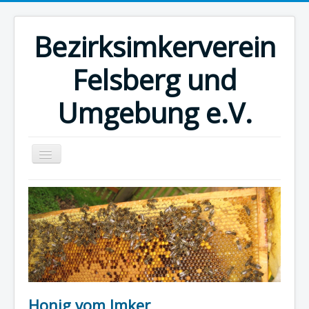
Bezirksimkerverein
Felsberg und
Umgebung e.V.
Home
Kalender
Museum
Honig vom Imker
Links
Honig vom Imker
Impressum