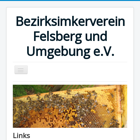
Bezirksimkerverein
Felsberg und
Umgebung e.V.
Home
Kalender
Museum
Honig vom Imker
Links
Links
Impressum