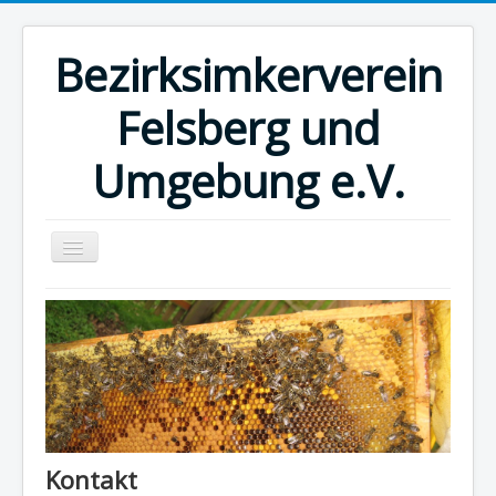
Bezirksimkerverein
Felsberg und
Umgebung e.V.
Home
Kalender
Museum
Honig vom Imker
Links
Kontakt
Impressum